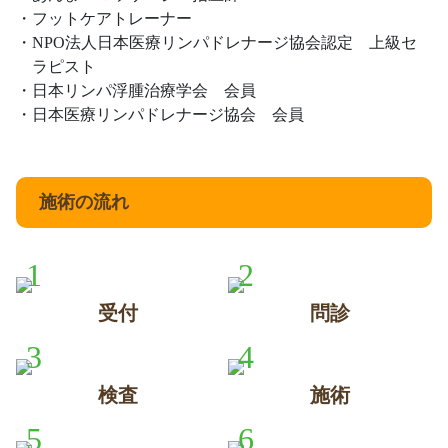
フットケアトレーナー
NPO法人日本医療リンパドレナージ協会認定 上級セ
ラピスト
日本リンパ浮腫治療学会 会員
日本医療リンパドレナージ協会 会員
施術の流れ
1
2
受付
問診
3
4
検査
施術
5
6