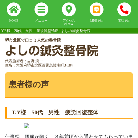
HOME
メニュー
アクセス
LINE予約
電話予約
料金表
Y.R様 20代 女性 産後骨盤矯正 | よしの鍼灸整骨院
堺市北区で口コミ人気の整骨院
よしの鍼灸整骨院
代表施術者：吉野 潤一
住所：大阪府堺市北区百舌鳥陵南町3-184
患者様の声
T.Y様 50代 男性 疲労回復整体
仕事柄、腰痛が酷く、３年前頃から通わせてもらっていま